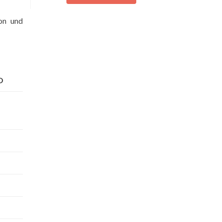
on und
O