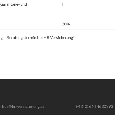
 Quarantäne- und
20%
ung – Beratungstermin bei HR Versicherung!
ffice@hr-versicherung.at
+43 (0) 664 4630993